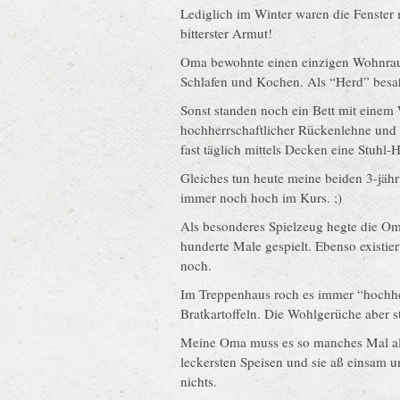
Lediglich im Winter waren die Fenster
bitterster Armut!
Oma bewohnte einen einzigen Wohnrau
Schlafen und Kochen. Als “Herd” besaß
Sonst standen noch ein Bett mit einem
hochherrschaftlicher Rückenlehne und 
fast täglich mittels Decken eine Stuhl
Gleiches tun heute meine beiden 3-jä
immer noch hoch im Kurs. ;)
Als besonderes Spielzeug hegte die Om
hunderte Male gespielt. Ebenso existie
noch.
Im Treppenhaus roch es immer “hochhe
Bratkartoffeln. Die Wohlgerüche aber s
Meine Oma muss es so manches Mal als 
leckersten Speisen und sie aß einsam u
nichts.