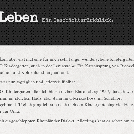
Leben
Ein Geschichtsrückblick.
 kam aber erst mal eine für mich sehr lange, wunderschöne Kindergarten
O-Kindergarten, auch in der Leninstraße. Ein Katzensprung von Rienec
betrieb und Kohlenhandlung entfernt.
war nun tagtäglich und jederzeit fühlbar …
O- Kindergarten blieb ich bis zu meiner Einschulung 1957, danach war
erhin im gleichen Haus, aber dann im Obergeschoss, im Schulhort
rgebracht. Täglich ging ich nun nach meinem Kindergartentag vier Häus
er zur Oma.
sch eingeschleppten Rheinländer-Dialekt. Allerdings kam es schon am er