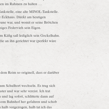
osten im Rahmen zu halten …
ankstelle, eine alte MINOL-Tankstelle.
e Eckhaus. Direkt am heutigen
eune war, und womit er seine Brötchen
iniges Federvieh sein Eigen.
Im Käfig saß lediglich sein Gockelhahn.
ie an ihn gerichtet war (perfekt wäre
dem Reim so originell, dass er darüber
zum Schulhort wechseln. Es trug sich
er und war sehr vereist. Ich trat
und lag sofort, schlitterte dann auf
 vom Bahnhof her gefahren und schob
 halb vorgezogen, halb tat ich das