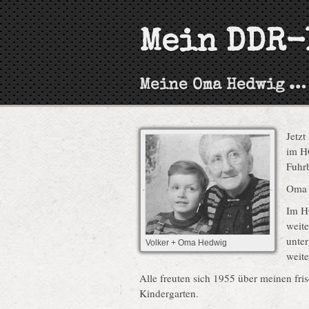
Mein DDR-
Meine Oma Hedwig …
Jetzt
im H
Fuhr
Oma 
Im H
weit
unte
Volker + Oma Hedwig
weit
Alle freuten sich 1955 über meinen fri
Kindergarten.