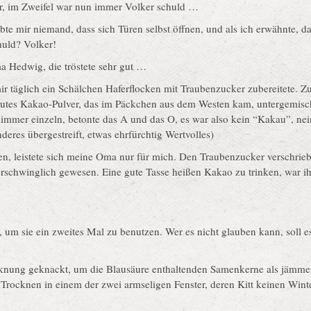
er, im Zweifel war nun immer Volker schuld …
bte mir niemand, dass sich Türen selbst öffnen, und als ich erwähnte, d
huld? Volker!
 Hedwig, die tröstete sehr gut …
r täglich ein Schälchen Haferflocken mit Traubenzucker zubereitete. 
gutes Kakao-Pulver, das im Päckchen aus dem Westen kam, untergemisch
e immer einzeln, betonte das A und das O, es war also kein “Kakau”, ne
eres übergestreift, etwas ehrfürchtig Wertvolles)
n, leistete sich meine Oma nur für mich. Den Traubenzucker verschrieb
erschwinglich gewesen. Eine gute Tasse heißen Kakao zu trinken, war i
, um sie ein zweites Mal zu benutzen. Wer es nicht glauben kann, soll es
knung geknackt, um die Blausäure enthaltenden Samenkerne als jämmer
rocknen in einem der zwei armseligen Fenster, deren Kitt keinen Win