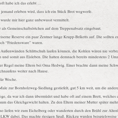
oft habe ich das erlebt …
 jemand erleben wird, dass ich ein Stück Brot wegwerfe.
 wurde mir hier ganz unbewusst vermittelt.
fer als Gemeinschaftsörtchen auf dem Treppenabsatz eingebaut.
serne Reserve ein paar Zentner lange Krupp-Briketts auf. Die sollten er
noch “Friedensware” waren.
n Außenwänden Schlittschuh laufen können, die Kohlen wären nie verbr
n und somit aus Eisleben. Die hatten demnach bereits mindestens 2 Umz
 der Regel meine Eltern bei Oma Hedwig. Einer brachte dann meine Schw
schnaufens weiter nach Hause.
für Woche.
Male zur Bornholzweg-Siedlung gestiefelt, gut 5 km weit, um die and
ge, da war ich dann übermüdet und habe oft auf einem Brett, welches
m das Gleichgewicht halten. Zu den Eltern meiner Mutter später mehr
so liefen wir zum Eichelberg oder wanderten durch den Brühl zur Alt
-LKW dabei. Das machte riesigen Spaß. Rückzu wurden beispielsweise 