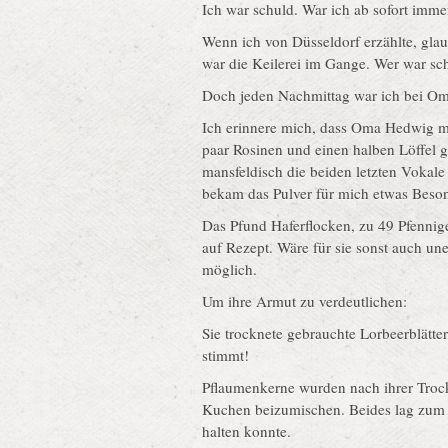
Ich war schuld. War ich ab sofort imm
Wenn ich von Düsseldorf erzählte, glau
war die Keilerei im Gange. Wer war sc
Doch jeden Nachmittag war ich bei Oma
Ich erinnere mich, dass Oma Hedwig mi
paar Rosinen und einen halben Löffel 
mansfeldisch die beiden letzten Vokal
bekam das Pulver für mich etwas Besond
Das Pfund Haferflocken, zu 49 Pfennige
auf Rezept. Wäre für sie sonst auch un
möglich.
Um ihre Armut zu verdeutlichen:
Sie trocknete gebrauchte Lorbeerblätter
stimmt!
Pflaumenkerne wurden nach ihrer Troc
Kuchen beizumischen. Beides lag zum T
halten konnte.