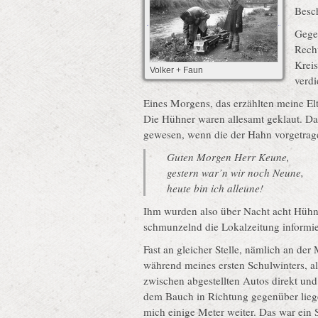
Besc
Gegen
Recht
Kreis
Volker + Faun
verdi
Eines Morgens, das erzählten meine Elt
Die Hühner waren allesamt geklaut. Dan
gewesen, wenn die der Hahn vorgetrage
Guten Morgen Herr Keune,
gestern war’n wir noch Neune,
heute bin ich alleune!
Ihm wurden also über Nacht acht Hühner
schmunzelnd die Lokalzeitung informie
Fast an gleicher Stelle, nämlich an de
während meines ersten Schulwinters, als
zwischen abgestellten Autos direkt und w
dem Bauch in Richtung gegenüber lieg
mich einige Meter weiter. Das war ein S