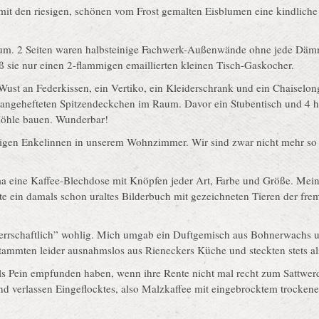
 mit den riesigen, schönen vom Frost gemalten Eisblumen eine kindliche
m. 2 Seiten waren halbsteinige Fachwerk-Außenwände ohne jede Däm
 sie nur einen 2-flammigen emaillierten kleinen Tisch-Gaskocher.
 Wust an Federkissen, ein Vertiko, ein Kleiderschrank und ein Chaiselo
angehefteten Spitzendeckchen im Raum. Davor ein Stubentisch und 4 ho
-Höhle bauen. Wunderbar!
hrigen Enkelinnen in unserem Wohnzimmer. Wir sind zwar nicht mehr so
a eine Kaffee-Blechdose mit Knöpfen jeder Art, Farbe und Größe. Mein
rte ein damals schon uraltes Bilderbuch mit gezeichneten Tieren der fr
rrschaftlich” wohlig. Mich umgab ein Duftgemisch aus Bohnerwachs un
tammten leider ausnahmslos aus Rieneckers Küche und steckten stets als
Pein empfunden haben, wenn ihre Rente nicht mal recht zum Sattwerde
nd verlassen Eingeflocktes, also Malzkaffee mit eingebrocktem trockene