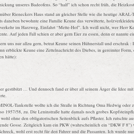
hickung unseres Badeofens. So “half” ich schon recht früh, die Heizk
über Rieneckers Haus stand an gleicher Stelle wie die heutige ARAL-T
s daneben bewohnte eine Familie Keune das verwitterte, holzverkleidet
verkehr im Harzweg, Einfahrt “Mette-Hof”. Ich weiß nicht, wer Herr K
ente. Auf jeden Fall schien er aber gern Eier zu essen, denn er nannte e
ern uns nur allzu gern, betrat Keune seinen Hühnerstall und erschrak : 
n erblickte Keune eine Zettelnachricht des Diebes, in gereimter Form, d
n hätte):
 gestibitzt … Und dennoch fand er über all seinem Ärger die Idee mit 
rte.
r MINOL-Tankstelle wollte ich die Straße in Richtung Oma Hedwig oder 
o 1957/58, zu. Die Leninstraße hatte damals noch grobes Kopfsteinpflast
ohl ohne den obligatorischen Seitenblick aufs Pflaster. Ich rutschte aus 
ende Gosse. Zeitgleich kam ein PKW (wahrscheinlich ein “DKW F 8”)
chreck, wohl erst recht für den Fahrer und die Passanten. Ich wurde nun